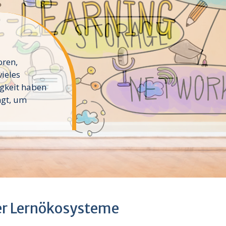
oren,
vieles
igkeit haben
ngt, um
er Lernökosysteme