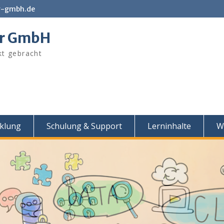
r-gmbh.de
er GmbH
kt gebracht
cklung
Schulung & Support
Lerninhalte
Wi