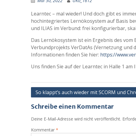
Mai 30, 2022
UKo_1612
Learntec – mal wieder! Und doch gibt es imme
hochintegriertes Lernökosystem auf Basis b
und ILIAS im Verbund: frei konfigurierbar, ska
Das Lernökosystem ist ein Ergebnis des vom 
Verbundprojekts VerDatAs (Vernetzung und dat
Informationen finden Sie hier:
https://www.ver
Uns finden Sie auf der Learntec in Halle 1 am 
Beitragsnavigation
So klappt’s auch wieder mit SCORM und Ch
Schreibe einen Kommentar
Deine E-Mail-Adresse wird nicht veröffentlicht.
Erforde
Kommentar
*