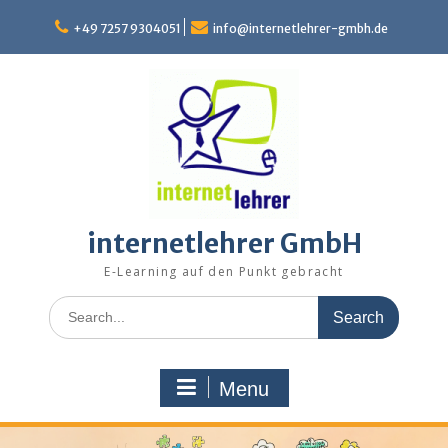
Skip
to
+49 7257 9304051
info@internetlehrer-gmbh.de
content
internetlehrer GmbH
E-Learning auf den Punkt gebracht
Search
for:
Menu