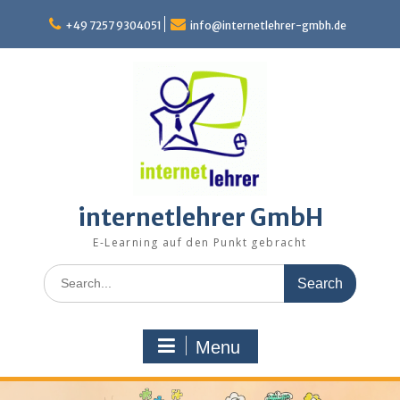
Skip
to
+49 7257 9304051
info@internetlehrer-gmbh.de
content
internetlehrer GmbH
E-Learning auf den Punkt gebracht
Search
for:
Menu